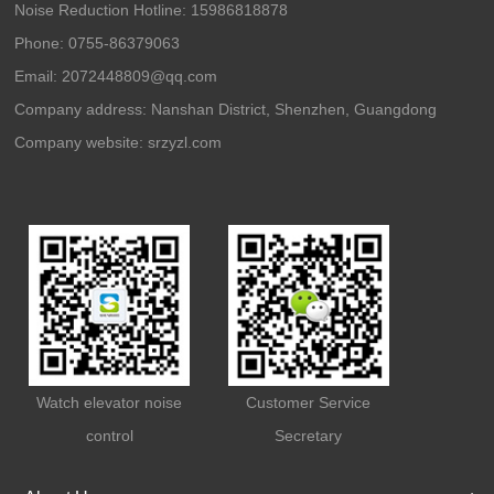
Noise Reduction Hotline: 15986818878
Phone: 0755-86379063
Email: 2072448809@qq.com
Company address: Nanshan District, Shenzhen, Guangdong
Company website:
srzyzl.com
Watch elevator noise
Customer Service
control
Secretary