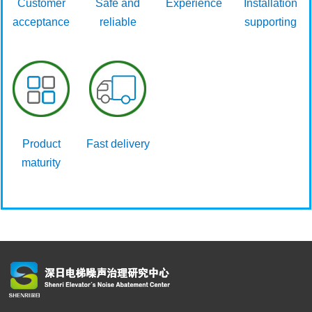
Customer
Safe and
Experience
Installation
acceptance
reliable
supporting
Product
Fast delivery
maturity