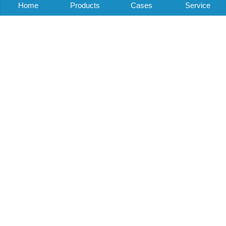
Home
Products
Cases
Service
Company news
Shenri story
Industry information
Noise knowledge
电梯噪声影响应如何评价？可以通过专家
论证解决！10
Read: 1680 Author: Mr. elevator source: Elevator noise control