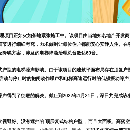
声治理项目正如火如荼地紧张施工中。该项目由当地知名地产开发
细节进行细细考究，力求做到让每位住户都能安心安静入住。在
应降噪方案，涉及的电梯降噪治理总台数达60台。
式户型的电梯噪声影响。由于该项目的建筑平面布局存在顶复户型
梯启动与停止时的抱闸动作噪声和电梯高速运行时的低频振动噪声
得到了彻底的解决。截止到2022年1月21日，深日共完成该项
欢
视野好、没有遮挡
的
顶层复式结构户型
，而且
大面积、高落空