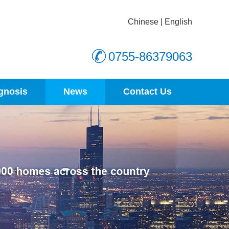
Chinese
|
English
0755-86379063
gnosis
News
Contact Us