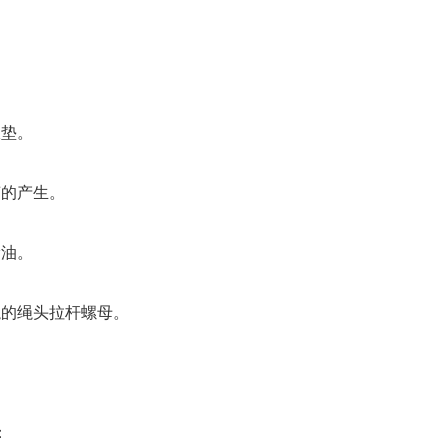
振垫。
的产生。
滑油。
的绳头拉杆螺母。
：