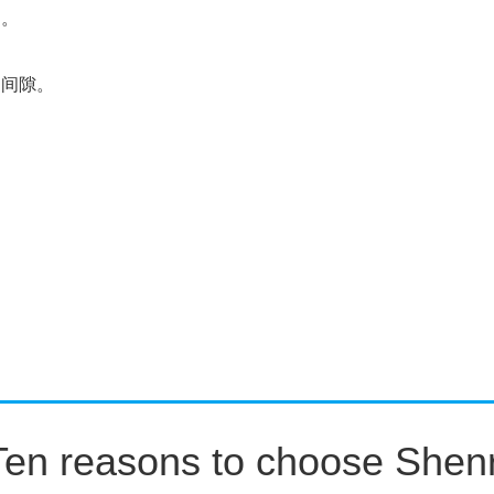
物。
间隙。
Ten reasons to choose Shenr