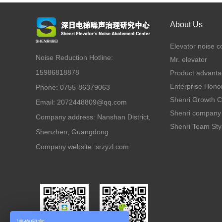
About Us
Elevator noise c
Noise Reduction Hotline:
Mr. elevator
15986818878
Product advant
Enterprise Hono
Phone: 0755-86379063
Shenri Growth 
Email: 2072448809@qq.com
Shenri company 
Company address: Nanshan District,
Shenri Team Sty
Shenzhen, Guangdong
Company website:
srzyzl.com