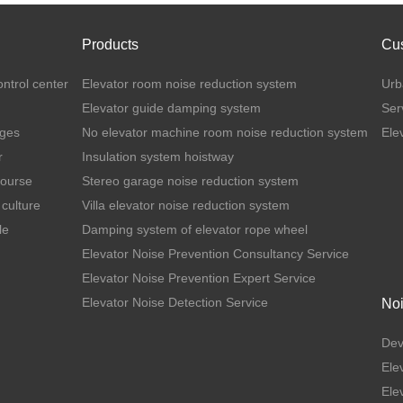
Products
Cu
ontrol center
Elevator room noise reduction system
Urb
Elevator guide damping system
Ser
ages
No elevator machine room noise reduction system
Ele
r
Insulation system hoistway
Course
Stereo garage noise reduction system
culture
Villa elevator noise reduction system
le
Damping system of elevator rope wheel
Elevator Noise Prevention Consultancy Service
Elevator Noise Prevention Expert Service
Elevator Noise Detection Service
Noi
Dev
Ele
Ele