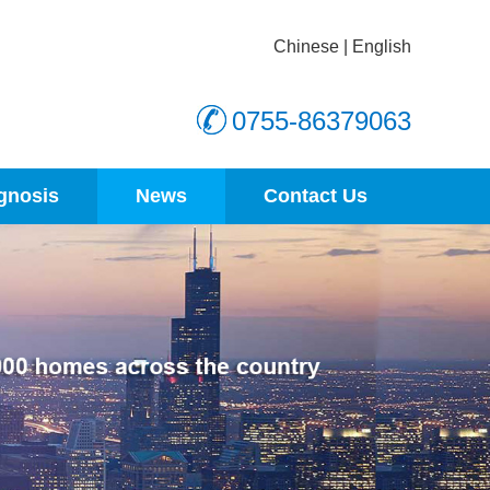
Chinese
|
English
0755-86379063
gnosis
News
Contact Us