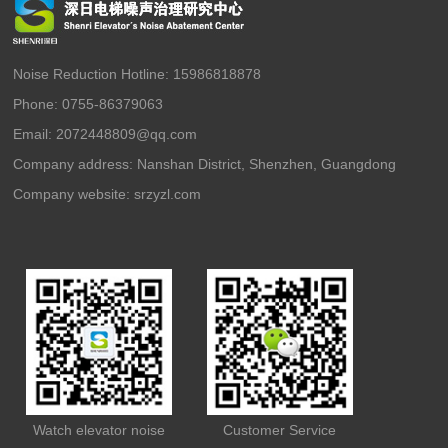
Noise Reduction Hotline: 15986818878
Phone: 0755-86379063
Email: 2072448809@qq.com
Company address: Nanshan District, Shenzhen, Guangdong
Company website:
srzyzl.com
Watch elevator noise
Customer Service