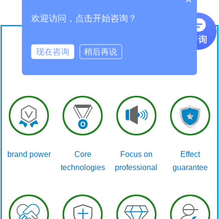
欢迎访问，点击开始咨询？
Ten reasons to choose Shenri
现在咨询
稍后再说
brand power
Core
Focus on
Effect
technologies
professional
guarantee