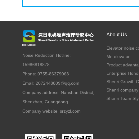
About Us
Elevator noise c
Noise Reduction Hotline:
Mr. elevator
15986818878
Product advant
Enterprise Hono
Phone: 0755-86379063
Shenri Growth 
Email: 2072448809@qq.com
Shenri company 
Company address: Nanshan District,
Shenri Team Sty
Shenzhen, Guangdong
Company website:
srzyzl.com