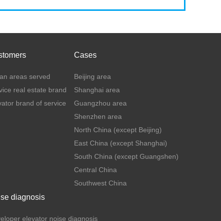
stomers
Cases
an areas served
Beijing area
vice real estate brand
Shanghai area
vator brand of service
Guangzhou area
Shenzhen area
North China (except Beijing)
East China (except Shanghai)
South China (except Guangshen)
Central China
Southwest China
se diagnosis
eloper elevator noise diagnosis