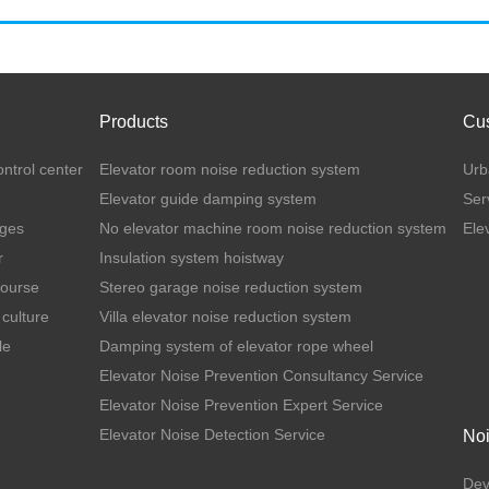
Products
Cu
ontrol center
Elevator room noise reduction system
Urb
Elevator guide damping system
Ser
ages
No elevator machine room noise reduction system
Ele
r
Insulation system hoistway
Course
Stereo garage noise reduction system
culture
Villa elevator noise reduction system
le
Damping system of elevator rope wheel
Elevator Noise Prevention Consultancy Service
Elevator Noise Prevention Expert Service
Elevator Noise Detection Service
Noi
Dev