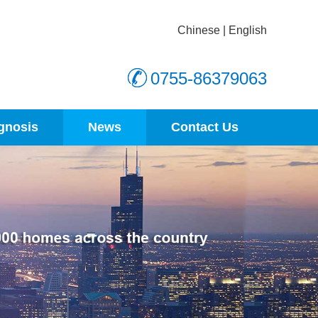
Chinese
|
English
0755-86379063
gnosis
News
Contact Us