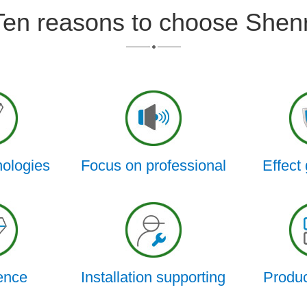
Ten reasons to choose Shenr
nologies
Focus on professional
Effect
ence
Installation supporting
Produc