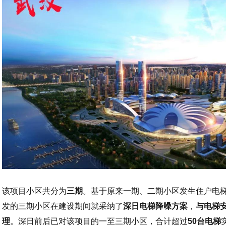
该项目小区共分为
三期
。基于原来一期、二期小区发生住户电
发的三期小区在建设期间就采纳了
深日电梯降噪方案
，
与电梯
理
。深日前后已对该项目的一至三期小区，合计超过
50台电梯