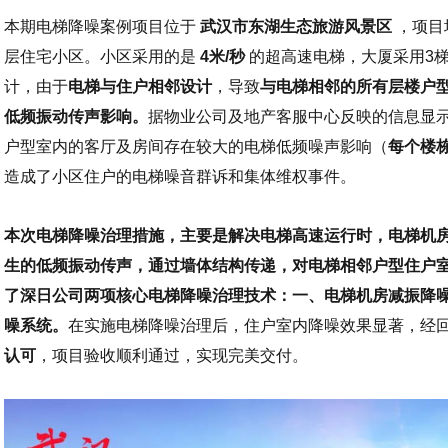
本期电梯降噪案例项目位于
武汉市东湖生态旅游风景区
，项目
层住宅小区。小区采用的是
4米/秒
的超高速电梯，大厦采用3
计，由于
电梯与住户相邻设计
，导致
与电梯相邻的所有层楼户
低频振动传声影响。
据物业公司及地产客服中心反映的信息显
户型室内的客厅及房间存在较大的电梯低频噪声影响（
每个楼
造成了小区住户的电梯噪音群诉和集体维权事件。
本次电梯降噪治理措施，主要是解决电梯高速运行时，电梯机
生的低频振动传声，通过墙体结构传递，对电梯相邻户型住户
了深日公司两项核心电梯降噪治理技术：一、电梯机房减振降
噪系统。
在实施电梯降噪治理后，住户室内降噪效果显著，经
认可
，项目验收顺利通过，实现完美交付。