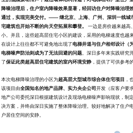
降噪治理后，住户室内降噪效果显著，经回访住户对降噪治理
通过，实现完美交付。—— 继北京、上海、广州、深圳一线城
宅建筑也开始不断的向天空拓展和攀登。
一边是房价越来越高
小。并且，这些超高层住宅小区的建设，采用的电梯速度也越
在设计上往往都不可避免地出现了
电梯井道与住户相邻设计（
电梯噪声防治则成为了无法回避的问题
。深日多年来实践研究
了
保证此类超高层住宅建筑的室内环境安静
，提供了可供参考
本次电梯降噪治理的小区为
超高层大型城市综合体住宅项目
，
该项目由
全国知名的地产品牌、实力央企公司
开发（应客户要
地产公司委托深日根据建筑设计及现场电梯噪声影响现状，制
决方案，并终由深日实施了整体降噪治理。较好地解决了住户
户居住空间的安静。