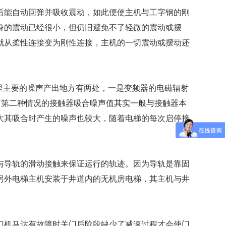
后能自动回弹并吸收震动，如此便使主机与工字钢的刚
身的震动已经很小，但仍旧避免不了轻微的震动或摆
就从柔性连接变为刚性连接，主机的一切震动或摆动还
里主要的噪声产出地方有两处，一是变频器的电磁辐射
而第二种情况的接触器吸合噪声值其实一般与接触器本
大其吸合时产生的噪声也较大，随着电梯的每次启停接
与导轨的滑动接触来保证运行的轨迹。因为导轨是靠固
另外电梯主机安装于井道内的无机房电梯，其主机与井
门机马达有故障时关门后阶段缺少了减速过程才会使门