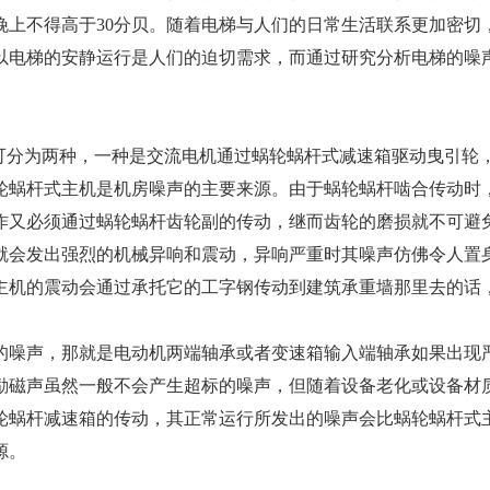
、晚上不得高于30分贝。随着电梯与人们的日常生活联系更加密
以电梯的安静运行是人们的迫切需求，而通过研究分析电梯的噪
可分为两种，一种是交流电机通过蜗轮蜗杆式减速箱驱动曳引轮
轮蜗杆式主机是机房噪声的主要来源。由于蜗轮蜗杆啮合传动时
作又必须通过蜗轮蜗杆齿轮副的传动，继而齿轮的磨损就不可避
就会发出强烈的机械异响和震动，异响严重时其噪声仿佛令人置
主机的震动会通过承托它的工字钢传动到建筑承重墙那里去的话
噪声，那就是电动机两端轴承或者变速箱输入端轴承如果出现
励磁声虽然一般不会产生超标的噪声，但随着设备老化或设备材
轮蜗杆减速箱的传动，其正常运行所发出的噪声会比蜗轮蜗杆式
源。