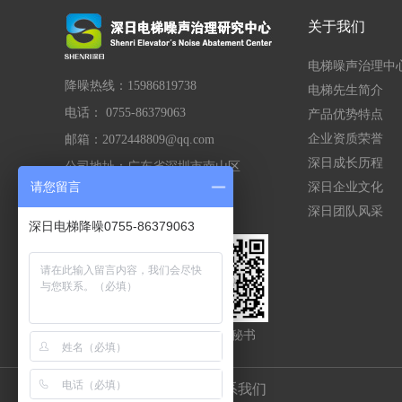
关于我们
电梯噪声治理中
降噪热线：15986819738
电梯先生简介
电话： 0755-86379063
产品优势特点
企业资质荣誉
邮箱：2072448809@qq.com
深日成长历程
公司地址：广东省深圳市南山区
请您留言
深日企业文化
公司官网：
srzyzl.com
深日团队风采
深日电梯降噪0755-86379063
关注电梯噪音治理
客服小秘书
网站声明
|
友情链接
|
联系我们