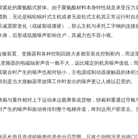
紧处的聚氨酯式胶体。由于聚氨酯材料本身特性就是承受压力
成熟，无论是蜗轮蜗杆式主机或者无齿轮式主机其正常运行时自
旦减震胶老化（或破裂或僵硬），那么主机与承托工字钢的连接
本身，后形成低频噪声影响住户，其威力也不容小视。
检修装置、变频器和各种控制回路大多都安装在控制柜内，而这
情况变频器的电磁辐射声音一般不大，远比规定的机房噪声值低；
其吸合时产生的噪声也相对较小，主电源或制动器接触器的体积
特别是当大接触器带故障工作时发出的噪声更让人难以忍受的。
厢与重作相对上下运动来运载乘客或货物，轿厢和重通过导靴
时产生的噪声和振动将传到整个电梯井道，终到达用户那里去。
不长而且造成的噪声也是低分贝范围，只有个别情况是当轿门