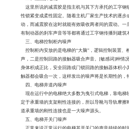
这里所说的减震胶是指主机与其下方承托的工字钢锁
性锁紧变成柔性固定。随着主机厂家生产技术的逐步
动，而减震胶在这时就能有效吸收两者间的震动。一
有制动器的刹车声音等等都将通过工字钢传播到建筑
三、电梯控制柜内噪声
控制柜内安放的是电梯的“大脑”，逻辑控制装置、
声，二是控制回路的接触器吸合声音。[敏感词]种
身体积成正比，安全回路或门锁回路的接触器体积小
触器都会吸合一次，这样发出的噪声将是长期性的，
四、电梯井道内噪声
现在运行中的电梯绝大多数为曳引式电梯，靠电梯轿
定于承重墙的支架刚性连接的，所以导靴与导轨摩擦
道承重墙的刚性连接也是一大噪声源头。
五、电梯开关门噪声
正常来说正常运行的电梯其开关门的声音持续的时间