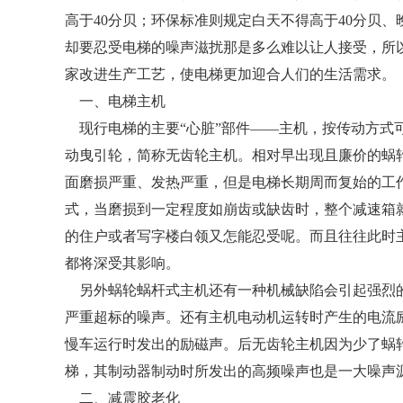
高于40分贝；环保标准则规定白天不得高于40分贝
却要忍受电梯的噪声滋扰那是多么难以让人接受，所
家改进生产工艺，使电梯更加迎合人们的生活需求。
一、电梯主机
现行电梯的主要“心脏”部件――主机，按传动方式
动曳引轮，简称无齿轮主机。相对早出现且廉价的蜗
面磨损严重、发热严重，但是电梯长期周而复始的工
式，当磨损到一定程度如崩齿或缺齿时，整个减速箱
的住户或者写字楼白领又怎能忍受呢。而且往往此时
都将深受其影响。
另外蜗轮蜗杆式主机还有一种机械缺陷会引起强烈的
严重超标的噪声。还有主机电动机运转时产生的电流
慢车运行时发出的励磁声。后无齿轮主机因为少了蜗
梯，其制动器制动时所发出的高频噪声也是一大噪声
二、减震胶老化