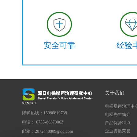
安全可靠
经验
关于我们
电梯噪声治理中
降噪热线：15986819738
电梯先生简介
电话： 0755-86379063
产品优势特点
企业资质荣誉
邮箱：2072448809@qq.com