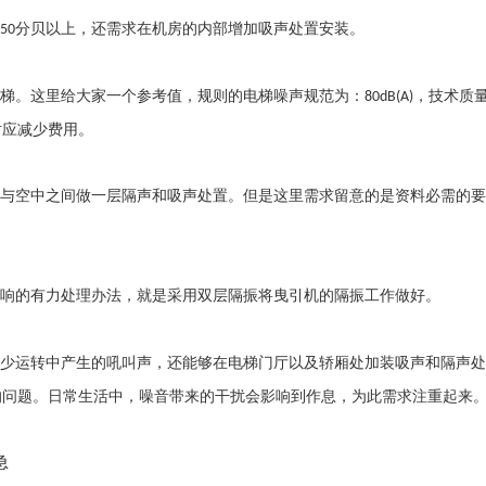
分贝以上，还需求在机房的内部增加吸声处置安装。
50
梯。这里给大家一个参考值，规则的电梯噪声规范为：
，技术质
80dB(A)
对应减少费用。
与空中之间做一层隔声和吸声处置。但是这里需求留意的是资料必需的要
响的有力处理办法，就是采用双层隔振将曳引机的隔振工作做好。
少运转中产生的吼叫声，还能够在电梯门厅以及轿厢处加装吸声和隔声处
的问题。日常生活中，噪音带来的干扰会影响到作息，为此需求注重起来
急