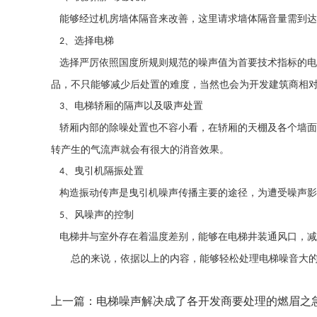
能够经过机房墙体隔音来改善，这里请求墙体隔音量需到达
、选择电梯
2
选择严厉依照国度所规则规范的噪声值为首要技术指标的电
品，不只能够减少后处置的难度，当然也会为开发建筑商相
、电梯轿厢的隔声以及吸声处置
3
轿厢内部的除噪处置也不容小看，在轿厢的天棚及各个墙面
转产生的气流声就会有很大的消音效果。
、曳引机隔振处置
4
构造振动传声是曳引机噪声传播主要的途径，为遭受噪声影
、风噪声的控制
5
电梯井与室外存在着温度差别，能够在电梯井装通风口，减
总的来说，依据以上的内容，能够轻松处理电梯噪音大
上一篇：
电梯噪声解决成了各开发商要处理的燃眉之