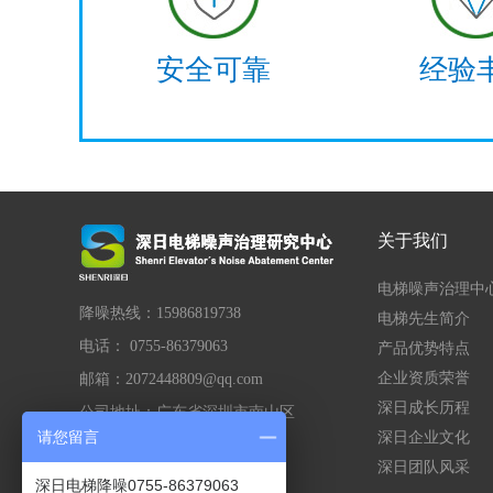
安全可靠
经验
关于我们
电梯噪声治理中
降噪热线：15986819738
电梯先生简介
电话： 0755-86379063
产品优势特点
企业资质荣誉
邮箱：2072448809@qq.com
深日成长历程
公司地址：广东省深圳市南山区
请您留言
深日企业文化
公司官网：
srzyzl.com
深日团队风采
深日电梯降噪0755-86379063