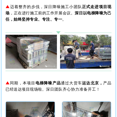
▲
迈着整齐的步伐，深日降噪施工小团队
正式走进项目现
场
，
正在进行施工前的工作开展会议。
深日以电梯降噪为己
任，始终坚持专业、专注、专一
。
▲
同期，本项目
电梯降噪产品
通过大货车
运达北京，
产品
已经送达项目现场啦。
深日团队齐心协力准备开工！