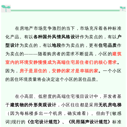
在房地产市场竞争激烈的当下，市场充斥着各种标准
化产品。有以
各种国外风情风格设计
作为卖点的，有以
户
型设计
为
卖
点的，有以
地段
作为
卖
点的，更有
住宅品质
作
为
卖
点的
———随着购房者的需求不断提高，小区的
建筑
室内的环境
安静慢慢成为高端住宅居住者们的核心需求
。
因为，
房子是居住的，安静的家才是幸福的家
。
一个小区
的居住环境质量将会决定这个小区的居住品质。
在小高层、低密度的高端住宅项目设计中，开发者基
于
建筑物的外形美观设计
，小区往往都是采用
无机房电梯
（因为每栋楼多出一个机房，确实难看）。
但由于
[敏感
词]现行的
《住宅设计规范》、《民用隔声设计规范》
标准