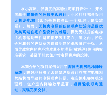
在小高层、低密度的高端住宅项目设计中，开发
者基于
建筑物的外形美观设计
，小区
往往
都是采用
无机房电梯
（因为每栋楼多出一个机房，确实难
看）。然而，
无机房电梯的低频噪声防治却是困扰
此类高端住宅户型设计的难题。
因为无机房的电梯
主机等运动部件是直接安装固定在井道之内，所以
会对相邻的户型室内造成明显的低频噪声干扰，从
而导致室内的声环境质量不能满足[敏感词]住宅的标
准要求，甚至于引发住户对电梯噪声的投诉。
本期介绍的项目案例采用了
深日无机房电梯降噪
系统
，较好地解决了因建筑户型设计存在与电梯相
邻结构而导致的电梯噪声问题。在实施电梯降噪治
理后，住户室内降噪效果显著，
项目验收顺利通
过，实现完美交付。