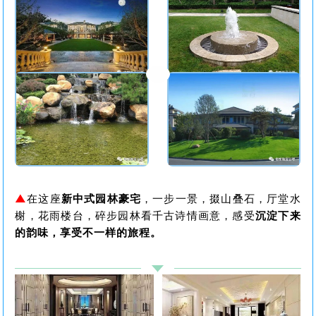
▲
在这座
新中式园林豪宅
，一步一景，掇山叠石，厅堂水
榭，花雨楼台，碎步园林看千古诗情画意，感受
沉淀下来
的韵味，享受不一样的旅程。