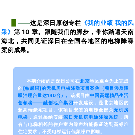
这是
深日原创专栏
《我的业绩 我的风
——
采》
第 10 章。跟随我们
的脚步，带你踏遍天南
海北
，共同见证深日在全国各地区的电梯降噪
案例成果。
本期介绍的是深日公司在
北京
地区至今为止完成
的
[敏感词]
的
无机房电梯降噪项目案例（项目涉及降
噪治理台量达140台）。
该项目由
中国高端精品生活
创领者
——
融创地产集团
开发建设，是北京地区的
超高端豪宅项目。该项目安装的电梯全部为
无机房
电梯
，
通过采纳安装
深日无机房电梯降噪系统
，所
有与电梯相邻的住户室内噪声均能保证达到高标准
住宅要求，不受电梯运行低频噪声影响。