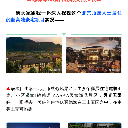
请大家跟我一起深入探视这个
北京
顶层人士居住
的超高端豪宅项目
实况——
▲
该项目坐落于北京市核心风景区，由多个
低层
住宅
建筑
组
紧靠
成
。
小区
[敏感词]AA
A
AA级旅游风景区，
风光无限
好。
一眼望去，美好的住宅低调隐逸在三山五园之中，
在审
美上无可挑剔
。