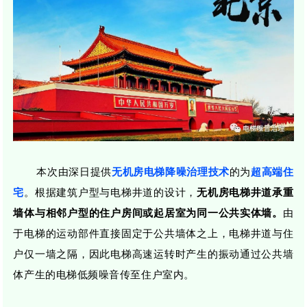
本次由深日提供
无机房电梯降噪治理技术
的为
超
高
端住
宅
。根据建筑户型与电梯井道的设计，
无机房电梯井道承重
墙体与相邻户型的住户房间或起居室为同一公共实体墙。
由
于电梯的运动部件直接固定于公共墙体之上，电梯井道与住
户仅一墙之隔，因此电梯高速运转时产生的振动通过公共墙
体产生的电梯低频噪音传至住户室内。