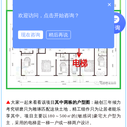
×
欢迎访问，点击开始咨询？
现在咨询
稍后再说
▲
大家一起来看看该项目
其中两栋的户型图
：
融创三年倾力
考究研磨只为雕琢匹配这块土地，精工细作只为让居者能乐
享其中。项目主要
以180～500㎡的
[敏感词]豪宅大户
型为
主
，
采用的电梯是一梯一户或一梯两户设计。