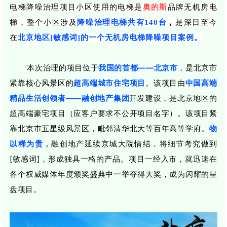
电梯降噪治理项目小区使用的电梯是
奥的斯
品牌
无机房电
梯，整个小区涉及
降噪治理电梯共有
140台
，
是深日至今
在
北京地区[敏感词]的一个无机房电梯降噪项目案例。
本次治理的项目位于
我国的首都——北京市
，是北京市
紧靠核心风景区的
超
高
端城市住宅项目
。该项目
由
中国高端
精品生活创领者——融创地产集团
开发建设，是北京地区的
超高端豪宅项目（
应客户要求不公开项目名字）
。
该项目
紧
靠
北京市五星级风景区，
毗邻
清华北大等百年高等学府。
物
以稀为贵，
融创地产延续京城大院情结，
将细节考究做到
[敏感词]，
形成独具一格的产品。项目一经入市，就迅速
在
各个权威媒体年度颁奖盛典中一举夺得大奖，成为闪耀的星
盘项目。