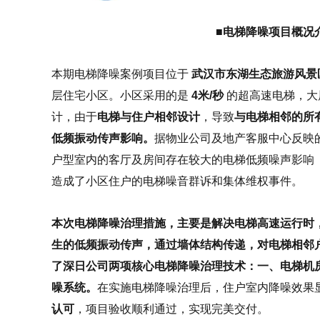
■电梯降噪项目概况
本期电梯降噪案例项目位于
武汉市东湖生态旅游风景
层住宅小区。小区采用的是
4米/秒
的超高速电梯，大
计，由于
电梯与住户相邻设计
，导致
与电梯相邻的所
低频振动传声影响。
据物业公司及地产客服中心反映
户型室内的客厅及房间存在较大的电梯低频噪声影响
造成了小区住户的电梯噪音群诉和集体维权事件。
本次电梯降噪治理措施，主要是解决电梯高速运行时
生的低频振动传声，通过墙体结构传递，对电梯相邻
了深日公司两项核心电梯降噪治理技术：一、电梯机
噪系统。
在实施电梯降噪治理后，住户室内降噪效果
认可
，项目验收顺利通过，实现完美交付。