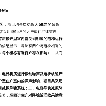
介绍■
区
，项目均是层楼高达
58层
的超高
厦采用3梯5户的大户型住宅建筑设
有层楼户型室内都受到明显的电梯运行
的信息显示，每层有两个与电梯相近的
（
每个楼栋有近百户存在影响
），从而
，电梯机房运行振动噪声及电梯轨道产
户型住户室内的噪声影响
。
项目共采用
房减振降噪系统；二、电梯导轨减振降
显著，经回访
住户对降噪治理效果满意