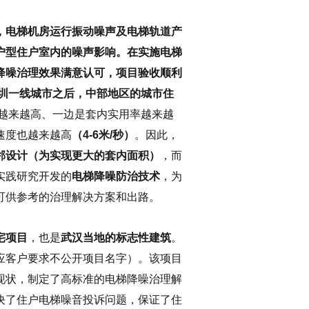
，电梯机房运行振动噪声及电梯轨道产
户型住户室内的噪声影响。在实施电梯
降噪治理效果满意认可，项目验收顺利
深圳一线城市之后，中部地区的城市住
越来越高、一边是套内实用率越来越
速度也越来越高
（4-6米/秒）
。因此，
邻设计（为实现更大的套内面积）
，而
实践研究开发的
电梯降噪防治技术
，为
可供参考的治理解决方案和出路。
宅项目
，也是
武汉当地的标志性建筑
。
应客户要求不公开项目名字）。该项目
现状，制定了高标准的电梯降噪治理解
决了住户电梯噪音投诉问题，保证了住