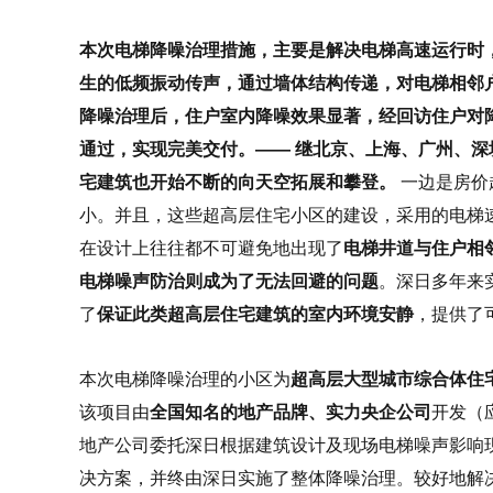
本次电梯降噪治理措施，主要是解决电梯高速运行时
生的低频振动传声，通过墙体结构传递，对电梯相邻
降噪治理后，住户室内降噪效果显著，经回访住户对
通过，实现完美交付。—— 继北京、上海、广州、
宅建筑也开始不断的向天空拓展和攀登。
一边是房价
小。并且，这些超高层住宅小区的建设，采用的电梯
在设计上往往都不可避免地出现了
电梯井道与住户相
电梯噪声防治则成为了无法回避的问题
。深日多年来
了
保证此类超高层住宅建筑的室内环境安静
，提供了
本次电梯降噪治理的小区为
超高层大型城市综合体住
该项目由
全国知名的地产品牌、实力央企公司
开发（
地产公司委托深日根据建筑设计及现场电梯噪声影响
决方案，并终由深日实施了整体降噪治理。较好地解