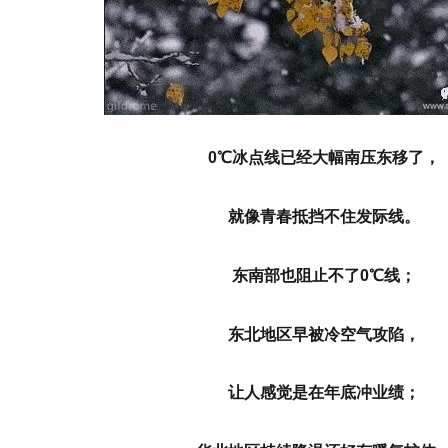
0℃冰点线已经大幅南压东移了，
就像青春抵挡不住发际线。
东南部也阻止不了0℃线；
东北地区早被冷空气攻陷，
让人感觉是在年底冲业绩；