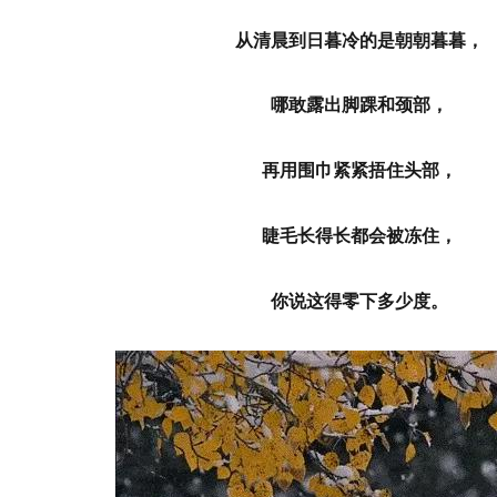
从清晨到日暮冷的是朝朝暮暮，
哪敢露出脚踝和颈部，
再用围巾紧紧捂住头部，
睫毛长得长都会被冻住，
你说这得零下多少度。