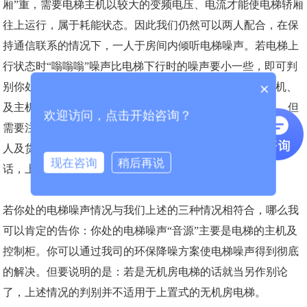
厢”重，需要电梯主机以较大的变频电压、电流才能使电梯轿厢
往上运行，属于耗能状态。因此我们仍然可以两人配合，在保
持通信联系的情况下，一人于房间内倾听电梯噪声。若电梯上
行状态时“嗡嗡嗡”噪声比电梯下行时的噪声要小一些，即可判
×
别你处电梯的噪声“音源”为电梯主机影响。因为电梯的电机、
及主机于耗能状态时的噪声会比放电状态时的噪声大很多。但
欢迎访问，点击开始咨询？
需要注意的是，一定要于电梯轻载状态下进行，若电梯厢内的
人及货物较多，导致电梯的“对重”与“轿厢”的重力不相上下的
现在咨询
稍后再说
话，上行时也会变成耗能状态了。
若你处的电梯噪声情况与我们上述的三种情况相符合，哪么我
可以肯定的告你：你处的电梯噪声“音源”主要是电梯的主机及
控制柜。你可以通过我司的环保降噪方案使电梯噪声得到彻底
的解决。但要说明的是：若是无机房电梯的话就当另作别论
了，上述情况的判别并不适用于上置式的无机房电梯。