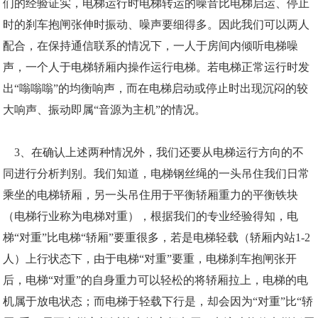
们的经验证实，电梯运行时电梯转运的噪音比电梯启运、停止
时的刹车抱闸张伸时振动、噪声要细得多。因此我们可以两人
配合，在保持通信联系的情况下，一人于房间内倾听电梯噪
声，一个人于电梯轿厢内操作运行电梯。若电梯正常运行时发
出“嗡嗡嗡”的均衡响声，而在电梯启动或停止时出现沉闷的较
大响声、振动即属“音源为主机”的情况。
3、在确认上述两种情况外，我们还要从电梯运行方向的不
同进行分析判别。我们知道，电梯钢丝绳的一头吊住我们日常
乘坐的电梯轿厢，另一头吊住用于平衡轿厢重力的平衡铁块
（电梯行业称为电梯对重），根据我们的专业经验得知，电
梯“对重”比电梯“轿厢”要重很多，若是电梯轻载（轿厢内站1-2
人）上行状态下，由于电梯“对重”要重，电梯刹车抱闸张开
后，电梯“对重”的自身重力可以轻松的将轿厢拉上，电梯的电
机属于放电状态；而电梯于轻载下行是，却会因为“对重”比“轿