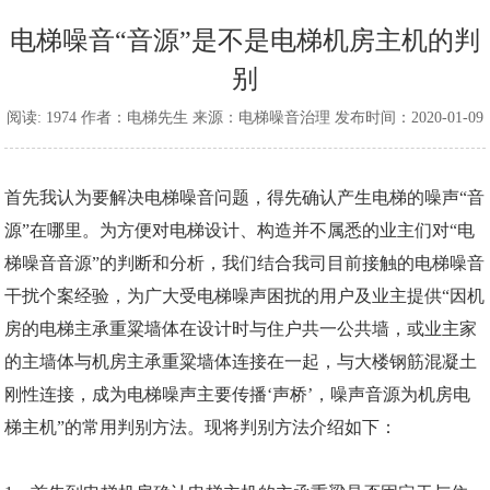
电梯噪音“音源”是不是电梯机房主机的判
别
阅读: 1974 作者：电梯先生 来源：电梯噪音治理 发布时间：2020-01-09
首先我认为要解决电梯噪音问题，得先确认产生电梯的噪声“音
源”在哪里。为方便对电梯设计、构造并不属悉的业主们对“电
梯噪音音源”的判断和分析，我们结合我司目前接触的电梯噪音
干扰个案经验，为广大受电梯噪声困扰的用户及业主提供“因机
房的电梯主承重粱墙体在设计时与住户共一公共墙，或业主家
的主墙体与机房主承重粱墙体连接在一起，与大楼钢筋混凝土
刚性连接，成为电梯噪声主要传播‘声桥’，噪声音源为机房电
梯主机”的常用判别方法。现将判别方法介绍如下：