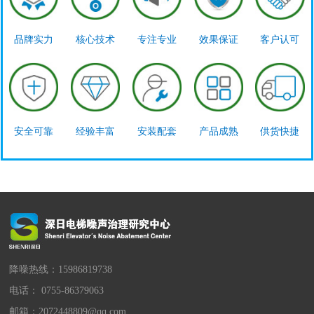
品牌实力
核心技术
专注专业
效果保证
客户认可
安全可靠
经验丰富
安装配套
产品成熟
供货快捷
降噪热线：15986819738
电话： 0755-86379063
邮箱：2072448809@qq.com