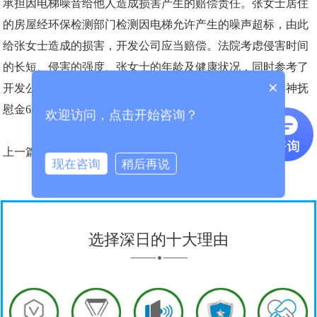
承担因电梯噪音给他人造成损害产生的赔偿责任。张女士居住
的房屋经环保检测部门检测因电梯允许产生的噪声超标，由此
给张女士造成的损害，开发公司应当赔偿。法院考虑侵害时间
的长短、侵害的强度、张女士的年龄及健康状况，同时参考了
×
开发公司的过错程度等因素，酌定开发公司赔偿张女士精神抚
慰金6300元。
欢迎访问，点击开始咨询？
上一篇：
电梯噪音太大 400万豪宅难入住
现在咨询
稍后再说
选择深日的十大理由