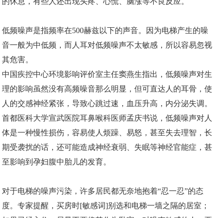
的休息，有些人还出现头疼、心慌、脑涨等不良反应。
低频噪声是指频率在500赫兹以下的声音。因为电梯产生的噪
音一般为中低频，而人耳对低频噪声不太敏感，所以容易忽视
其危害。
中国疾控中心环境影响评价室主任窦燕生指出，低频噪声对生
理的影响虽然没有高频噪音那么明显，但可直达人的耳骨，使
人的交感神经紧张，导致心跳过速，血压升高，内分泌失调。
首都医科大学宣武医院耳鼻喉科医师孟庆书说，低频噪声对人
体是一种慢性损伤，容易使人烦躁、易怒，甚至失去理智，长
期受袭扰的话，还可能造成神经衰弱、失眠等神经官能症，甚
至影响到孕妇腹中胎儿的发育。
对于电梯的噪声污染，许多居民都无奈地抱着“忍一忍”的态
度。专家提醒，买房时[敏感词]别选和电梯一墙之隔的居室；