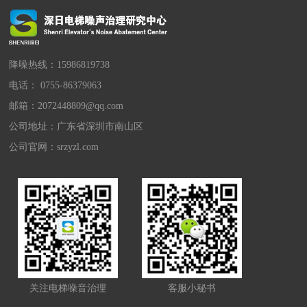
降噪热线：15986819738
电话： 0755-86379063
邮箱：2072448809@qq.com
公司地址：广东省深圳市南山区
公司官网：
srzyzl.com
关注电梯噪音治理
客服小秘书