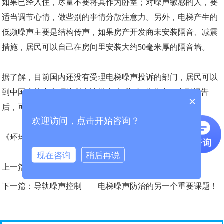
如果已经入住，尽量不要将其作为卧室；对噪声敏感的人，要
适当调节心情，做些别的事情分散注意力。另外，电梯产生的
低频噪声主要是结构传声，如果房产开发商未安装隔音、减震
措施，居民可以自己在房间里安装大约50毫米厚的隔音墙。
据了解，目前国内还没有受理电梯噪声投诉的部门，居民可以
到中国疾控中心环境所申请做出“污染”评价鉴定。拿到报告
×
后，可以与房产开发商或物业公司进行商议解决。
欢迎访问，点击开始咨询？
《环球时报 生命周刊》 (2005年11月29日 第五版)
现在咨询
稍后再说
上一篇：
电梯噪音困扰十年，努力不懈终得解决！
下一篇：
导轨噪声控制——电梯噪声防治的另一个重要课题！