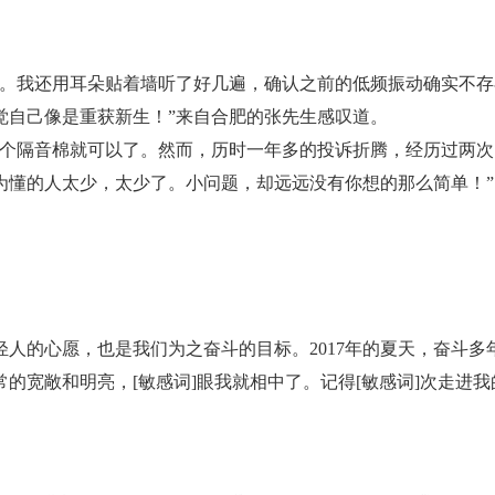
了。我还用耳朵贴着墙听了好几遍，确认之前的低频振动确实不
觉自己像是重获新生！”来自合肥的张先生感叹道。
加个隔音棉就可以了。然而，历时一年多的投诉折腾，经历过两
为懂的人太少，太少了。小问题，却远远没有你想的那么简单！
人的心愿，也是我们为之奋斗的目标。2017年的夏天，奋斗多
常的宽敞和明亮，[敏感词]眼我就相中了。记得[敏感词]次走进