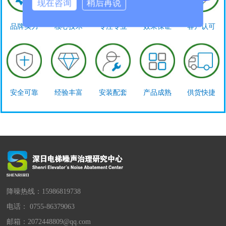
现在咨询
稍后再说
品牌实力
核心技术
专注专业
效果保证
客户认可
安全可靠
经验丰富
安装配套
产品成熟
供货快捷
降噪热线：15986819738
电话： 0755-86379063
邮箱：2072448809@qq.com